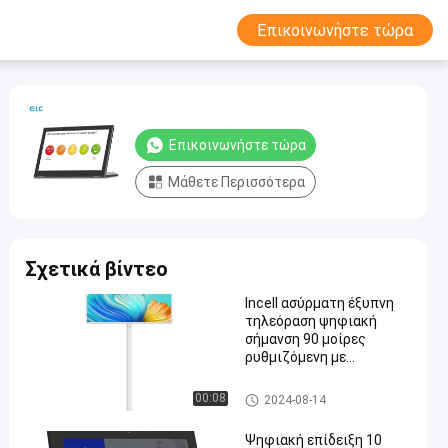
Επικοινωνήστε τώρα
Επικοινωνήστε τώρα
Μάθετε Περισσότερα
Σχετικά βίντεο
Incell ασύρματη έξυπνη
τηλεόραση ψηφιακή
σήμανση 90 μοίρες
ρυθμιζόμενη με
13,56MHz NFC
Σημειώσεις οθόνης αφής
00:08
2024-08-14
Ψηφιακή επίδειξη 10