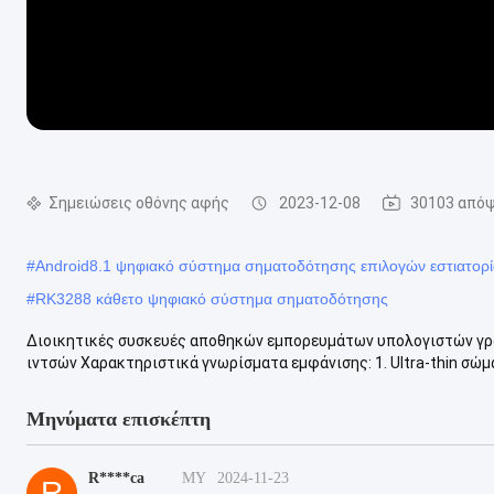
Σημειώσεις οθόνης αφής
2023-12-08
30103 απόψ
#
Android8.1 ψηφιακό σύστημα σηματοδότησης επιλογών εστιατορ
#
RK3288 κάθετο ψηφιακό σύστημα σηματοδότησης
Διοικητικές συσκευές αποθηκών εμπορευμάτων υπολογιστών γρ
ιντσών Χαρακτηριστικά γνωρίσματα εμφάνισης: 1. Ultra-thin σώμα, 
Μηνύματα επισκέπτη
R****ca
MY
2024-11-23
R