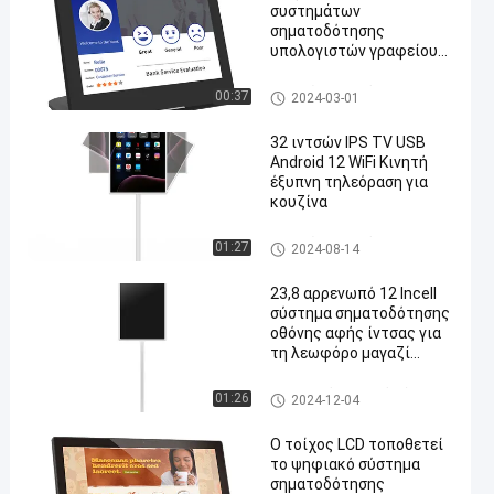
συστημάτων
σηματοδότησης
υπολογιστών γραφείου
NFC 10,1 ίντσας ψηφιακή
ταμπλέτα μορφής Λ
Σημειώσεις οθόνης αφής
00:37
2024-03-01
αφής σημείου χωρητική
32 ιντσών IPS TV USB
Android 12 WiFi Κινητή
έξυπνη τηλεόραση για
κουζίνα
Σημειώσεις οθόνης αφής
01:27
2024-08-14
23,8 αρρενωπό 12 Incell
σύστημα σηματοδότησης
οθόνης αφής ίντσας για
τη λεωφόρο μαγαζί
λιανικής πώλησης
ικανότητας
αρρενωπό ψηφιακό σύστημα
01:26
2024-12-04
σηματοδότησης ταμπλετών
Ο τοίχος LCD τοποθετεί
το ψηφιακό σύστημα
σηματοδότησης