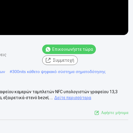
Επικοινωνήστε τώρα
εις
Συμμετοχή
ίων
#
300nits κάθετο ψηφιακό σύστημα σηματοδότησης
αφείου καμερών ταμπλετών NFC υπολογιστών γραφείου 13,3
εξαιρετικά-στενό bezel, ...
Δείτε περισσότερα
Αφήστε μήνυμα