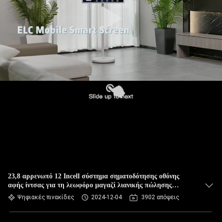
ΈΛΕΓΧΟΣ
ΜΑΣ
ΕΛΆΤΕ
ΣΕ
ΕΠΑΦΉ
ΜΕ
ΖΗΤΉΣΤΕ
ΈΝΑ
ΑΠΌΣΠΑΣΜΑ
23,8 αρρενωπό 12 Incell σύστημα σηματοδότησης οθόνης
αφής ίντσας για τη λεωφόρο μαγαζί λιανικής πώλησης
SITEMAP
ικανότητας
Ψηφιακές πινακίδες
2024-12-04
3902 απόψεις