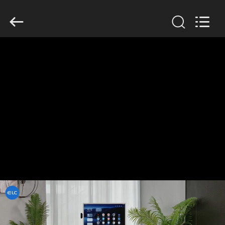
Electron
Technology
Co.,
Ltd..
All
Rights
Reserved.
ΣΠΊΤΙ
ΠΡΟΪΌΝΤΑ
ΠΕΡΊΠΟΥ
ΕΜΕΊΣ
ΓΎΡΟΣ
ΕΡΓΟΣΤΑΣΊΩΝ
ΠΟΙΟΤΙΚΌΣ