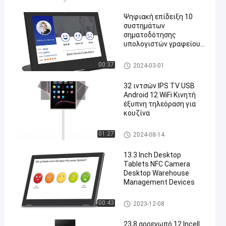
Ψηφιακή επίδειξη 10
συστημάτων
σηματοδότησης
υπολογιστών γραφείου
en
NFC 10,1 ίντσας ψηφιακή
ταμπλέτα μορφής Λ
Σημειώσεις οθόνης αφής
00:37
2024-03-01
αφής σημείου χωρητική
32 ιντσών IPS TV USB
Android 12 WiFi Κινητή
έξυπνη τηλεόραση για
κουζίνα
Σημειώσεις οθόνης αφής
01:27
2024-08-14
13.3 Inch Desktop
Tablets NFC Camera
Desktop Warehouse
Management Devices
Σημειώσεις οθόνης αφής
00:43
2023-12-08
23,8 αρρενωπό 12 Incell