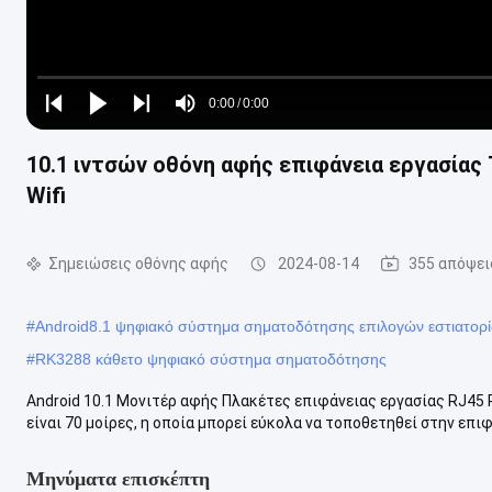
Loaded
:
0%
0:00
/
0:00
Play
Play
Play
Mute
Current
Duration
next
next
10.1 ιντσών οθόνη αφής επιφάνεια εργασία
Time
Wifi
Σημειώσεις οθόνης αφής
2024-08-14
355 απόψει
#
Android8.1 ψηφιακό σύστημα σηματοδότησης επιλογών εστιατορ
#
RK3288 κάθετο ψηφιακό σύστημα σηματοδότησης
Android 10.1 Μονιτέρ αφής Πλακέτες επιφάνειας εργασίας RJ45 Po
είναι 70 μοίρες, η οποία μπορεί εύκολα να τοποθετηθεί στην επιφά
Μηνύματα επισκέπτη