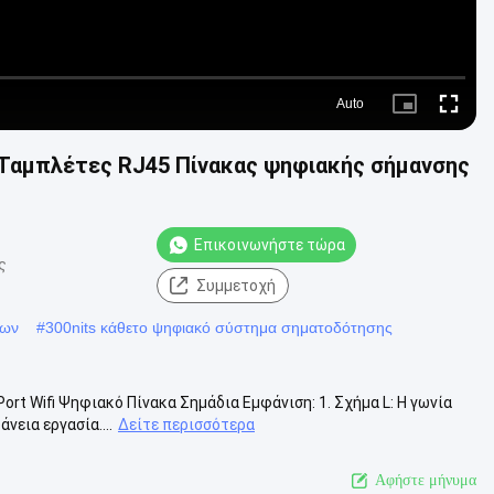
Auto
Picture-
Fullscre
in-
Picture
ς Ταμπλέτες RJ45 Πίνακας ψηφιακής σήμανσης
Επικοινωνήστε τώρα
ς
Συμμετοχή
ίων
#
300nits κάθετο ψηφιακό σύστημα σηματοδότησης
rt Wifi Ψηφιακό Πίνακα Σημάδια Εμφάνιση: 1. Σχήμα L: Η γωνία
νεια εργασία....
Δείτε περισσότερα
Αφήστε μήνυμα