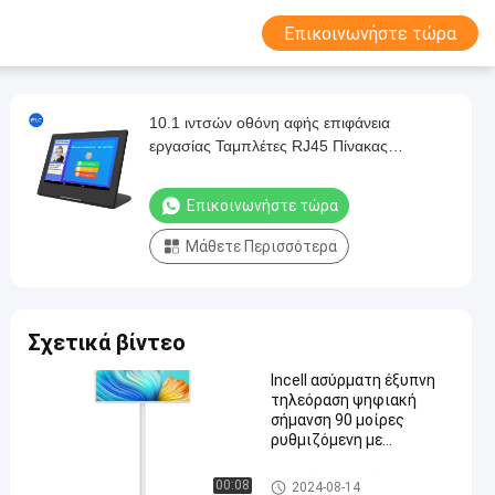
Επικοινωνήστε τώρα
10.1 ιντσών οθόνη αφής επιφάνεια
εργασίας Ταμπλέτες RJ45 Πίνακας
ψηφιακής σήμανσης Wifi
Επικοινωνήστε τώρα
Μάθετε Περισσότερα
Σχετικά βίντεο
Incell ασύρματη έξυπνη
τηλεόραση ψηφιακή
σήμανση 90 μοίρες
ρυθμιζόμενη με
13,56MHz NFC
Σημειώσεις οθόνης αφής
00:08
2024-08-14