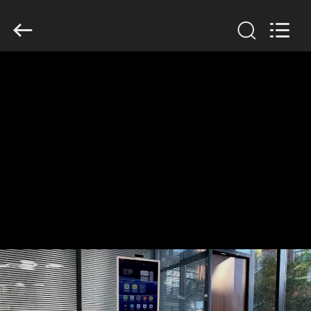
Electron
Technology
Co.,
Ltd..
All
Rights
Reserved.
ΣΠΊΤΙ
ΠΡΟΪΌΝΤΑ
ΠΕΡΊΠΟΥ
ΕΜΕΊΣ
ΓΎΡΟΣ
ΕΡΓΟΣΤΑΣΊΩΝ
ΠΟΙΟΤΙΚΌΣ