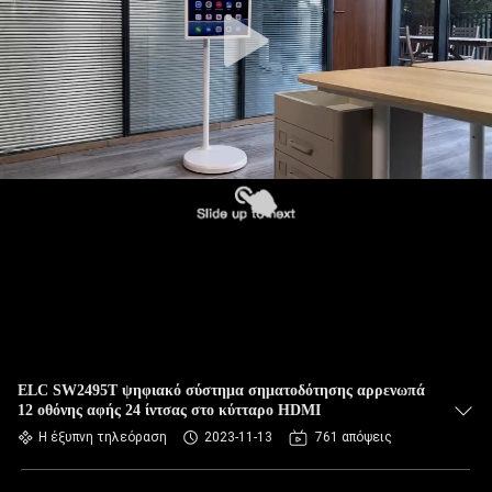
ΈΛΕΓΧΟΣ
ΜΑΣ
ΕΛΆΤΕ
ΣΕ
ΕΠΑΦΉ
ΜΕ
ΖΗΤΉΣΤΕ
ΈΝΑ
ΑΠΌΣΠΑΣΜΑ
ELC SW2495T ψηφιακό σύστημα σηματοδότησης αρρενωπά
12 οθόνης αφής 24 ίντσας στο κύτταρο HDMI
SITEMAP
Η έξυπνη τηλεόραση
2023-11-13
761 απόψεις