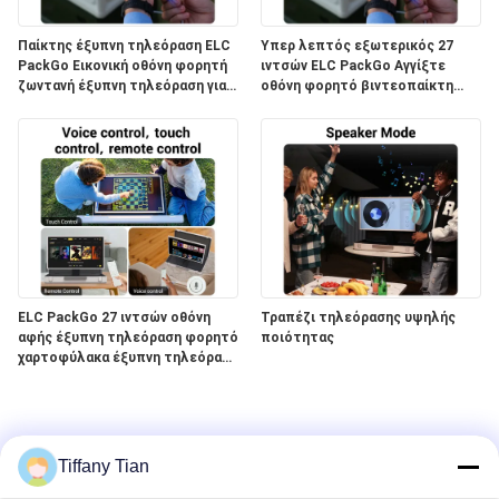
Παίκτης έξυπνη τηλεόραση ELC
Υπερ λεπτός εξωτερικός 27
PackGo Εικονική οθόνη φορητή
ιντσών ELC PackGo Αγγίξτε
ζωντανή έξυπνη τηλεόραση για
οθόνη φορητό βιντεοπαίκτη
οικιακή εξωτερική χρήση
έξυπνη τηλεόραση
ELC PackGo 27 ιντσών οθόνη
Τραπέζι τηλεόρασης υψηλής
αφής έξυπνη τηλεόραση φορητό
ποιότητας
χαρτοφύλακα έξυπνη τηλεόραση
τάμπλετ εξωτερικό
Tiffany Tian