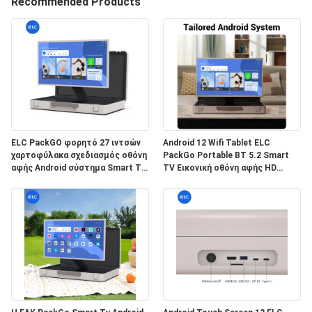
ΈΛΕΓΧΟΣ
Recommended Products
ΜΑΣ
ΕΛΆΤΕ
ΣΕ
ΕΠΑΦΉ
ΜΕ
ELC PackGO φορητό 27 ιντσών
Android 12 Wifi Tablet ELC
χαρτοφύλακα σχεδιασμός οθόνη
PackGo Portable BT 5.2 Smart
αφής Android σύστημα Smart TV
TV Εικονική οθόνη αφής HD
ΖΗΤΉΣΤΕ
οθόνη για κάμπινγκ
τηλεόραση
ΈΝΑ
ΑΠΌΣΠΑΣΜΑ
SITEMAP