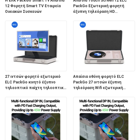
ΠΟΛΙΤΙΚΉ
Η ΕΛΚ PackGo Smart Tv Android
Android Touch Screen 12 ELC
12 Φορητή Smart TV Εταιρεία
PackGo Εξωτερική φορητή
ΜΥΣΤΙΚΌΤΗΤΑΣ
Οικιακών Συσκευών
έξυπνη τηλεόραση HD
τηλεόραση τηλεχειριστή
27 ιντσών φορητό εξωτερικό
Απαίσια οθόνη φορητό ELC
ELC PackGo κινητό έξυπνο
PackGo 27 ιντσών έξυπνη
τηλεοπτικό παίχτη τηλεοπτική
τηλεόραση Wifi εξωτερική
οθόνη αφής
ζωντανή τηλεόραση
χαρτοφύλακα