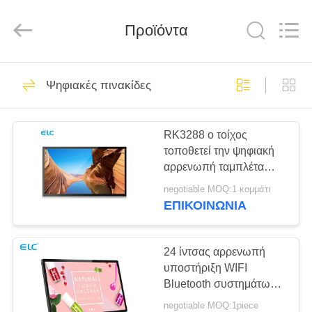
Electron
Technology
Co.,
Προϊόντα
Ltd..
All
Rights
Reserved.
ΣΠΊΤΙ
246
Ψηφιακές πινακίδες
Ψηφιακές πινακίδες
ΠΡΟΪΌΝΤΑ
RK3288 ο τοίχος
τοποθετεί την ψηφιακή
ΠΕΡΊΠΟΥ
αρρενωπή ταμπλέτα
ΕΜΕΊΣ
υποστήριξης σημείου
negotiable MOQ:1 κομμάτι
εισόδου συστημάτων
ΕΠΙΚΟΙΝΩΝΙΑ
σηματοδότησης NFC
28
ΓΎΡΟΣ
Λύσεις οθόνης
ΕΡΓΟΣΤΑΣΊΩΝ
24 ίντσας αρρενωπή
υποστήριξη WIFI
εστιατορίων
Bluetooth συστημάτων
ΠΟΙΟΤΙΚΌΣ
σηματοδότησης
negotiable MOQ:1piece