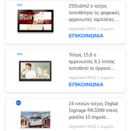
εισόδου με το φως των
250cd/m2 ο τοίχος
οδηγήσεων
τοποθέτησε τις ψηφιακές
1
αρρενωπές ταμπλέτες
Δύο οθόνες
οθόνης αφής
negotiable MOQ:1 κομμάτι
συστημάτων
ΕΠΙΚΟΙΝΩΝΙΑ
σήμανσης
σηματοδότησης
χωρητικές
Τοίχος 15,6 ο
αρρενωπός 8,1 ίντσας
τοποθετεί το όργανο
ελέγχου σημείου
20
negotiable MOQ:1 κομμάτι
εισόδου LCD επίδειξης
ΕΠΙΚΟΙΝΩΝΙΑ
Ψηφιακά
RJ45 NFC LCD
ημερολόγια
24 ιντσών τοίχος Digital
Signage RK3399 στενή
μασέλα 10 σημεία
χωρητική οθόνη αφής
negotiable MOQ:1 κομμάτι