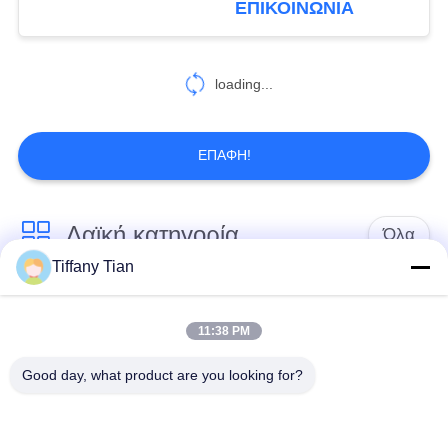
ΕΠΙΚΟΙΝΩΝΙΑ
6
Τραμπλέτο έξυπνου
loading...
σπιτιού
ΕΠΑΦΉ!
Λαϊκή κατηγορία
Όλα
Tiffany Tian
Λύσεις οθόνης
Ψηφιακές πινακίδες
εστιατορίων
11:38 PM
Good day, what product are you looking for?
Σημειώσεις οθόνης
Η έξυπνη τηλεόραση
αφής