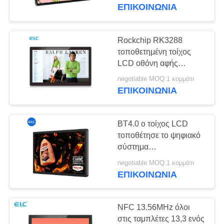
ΈΛΕΓΧΟΣ
ταμπλετών ψηφιακή με
ΕΠΙΚΟΙΝΩΝΙΑ
την μπροστινή κάμερα
ΜΑΣ
Rockchip RK3288
16
ΕΛΆΤΕ
τοποθετημένη τοίχος
Η έξυπνη
LCD οθόνη αφής
ΣΕ
επιτροπής χωρητική
τηλεόραση
negotiable MOQ:1 κομμάτι
ΕΠΑΦΉ
αρρενωπά 8,1
ΕΠΙΚΟΙΝΩΝΙΑ
ΜΕ
BT4.0 ο τοίχος LCD
ΖΗΤΉΣΤΕ
τοποθέτησε το ψηφιακό
ΈΝΑ
σύστημα
85
σηματοδότησης 21,5
ΑΠΌΣΠΑΣΜΑ
negotiable MOQ:1 κομμάτι
Σημειώσεις οθόνης
ίντσα διαφημιστικός τις
ΕΠΙΚΟΙΝΩΝΙΑ
επιδείξεις LCD
αφής
SITEMAP
NFC 13.56MHz όλοι
στις ταμπλέτες 13,3 ενός