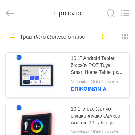
Electron
Technology
Co.,
Προϊόντα
Ltd..
All
Rights
Reserved.
ΣΠΊΤΙ
246
Τραμπλέτο έξυπνου σπιτιού
Ψηφιακές πινακίδες
ΠΡΟΪΌΝΤΑ
10.1'' Android Tablet
δωρεάν POE Tuya
ΠΕΡΊΠΟΥ
Smart Home Tablet με
ΕΜΕΊΣ
Zigbee Matter
Negotiated MOQ:1 κομμάτι
ΕΠΙΚΟΙΝΩΝΙΑ
28
ΓΎΡΟΣ
Λύσεις οθόνης
ΕΡΓΟΣΤΑΣΊΩΝ
10.1 ίντσες έξυπνο
οικιακό πίνακα ελέγχου
εστιατορίων
Android 13 Tablet με
ΠΟΙΟΤΙΚΌΣ
Zigbee Matter
Negotiated MOQ:1 κομμάτι