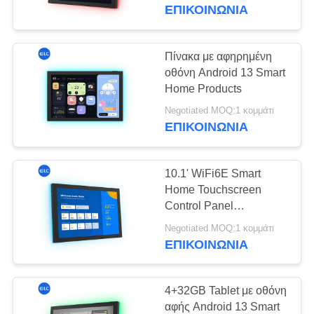
ΈΛΕΓΧΟΣ
ΕΠΙΚΟΙΝΩΝΙΑ
ΜΑΣ
Πίνακα με αφηρημένη
16
ΕΛΆΤΕ
οθόνη Android 13 Smart
Η έξυπνη
Home Products
ΣΕ
τηλεόραση
Negotiated MOQ:1 κομμάτι
ΕΠΑΦΉ
ΕΠΙΚΟΙΝΩΝΙΑ
ΜΕ
10.1' WiFi6E Smart
ΖΗΤΉΣΤΕ
Home Touchscreen
ΈΝΑ
Control Panel
85
Προαιρετική κάμερα
ΑΠΌΣΠΑΣΜΑ
Negotiated MOQ:1 κομμάτι
Σημειώσεις οθόνης
NFC 5M/P με LED Light
ΕΠΙΚΟΙΝΩΝΙΑ
Bar
αφής
SITEMAP
4+32GB Tablet με οθόνη
αφής Android 13 Smart