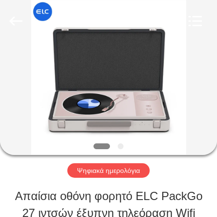
Shenzhen
Electron
Technology
Co.,
Ltd..
All
ΣΠΊΤΙ
Rights
Reserved.
ΠΡΟΪΌΝΤΑ
ΠΕΡΊΠΟΥ
ΕΜΕΊΣ
Ψηφιακά ημερολόγια
ΓΎΡΟΣ
Απαίσια οθόνη φορητό ELC PackGo
ΕΡΓΟΣΤΑΣΊΩΝ
27 ιντσών έξυπνη τηλεόραση Wifi