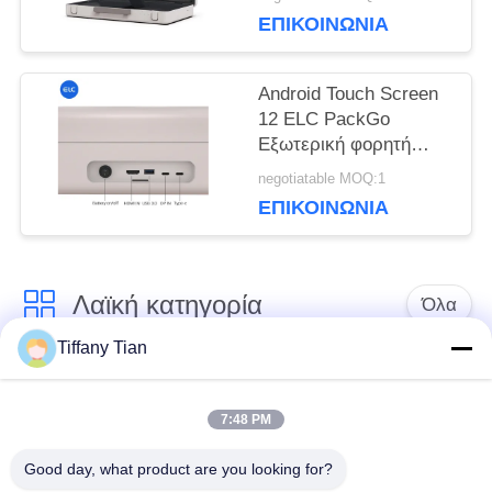
τηλεοπτική οθόνη αφής
ΕΠΙΚΟΙΝΩΝΙΑ
Android Touch Screen
12 ELC PackGo
Εξωτερική φορητή
έξυπνη τηλεόραση HD
negotiatable MOQ:1
τηλεόραση
ΕΠΙΚΟΙΝΩΝΙΑ
τηλεχειριστή
Λαϊκή κατηγορία
Όλα
Tiffany Tian
Λύσεις οθόνης
Ψηφιακές πινακίδες
εστιατορίων
7:48 PM
Good day, what product are you looking for?
Σημειώσεις οθόνης
Η έξυπνη τηλεόραση