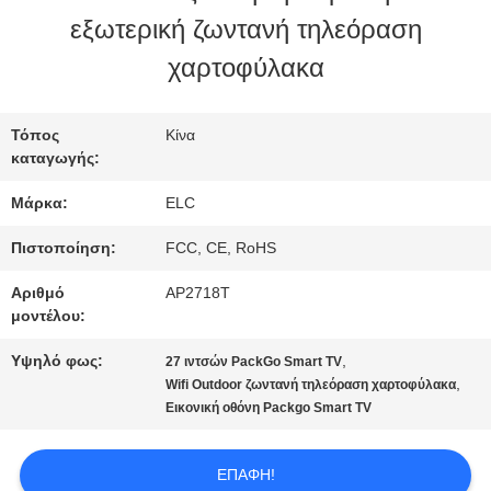
εξωτερική ζωντανή τηλεόραση
ΠΟΙΟΤΙΚΌΣ
χαρτοφύλακα
ΈΛΕΓΧΟΣ
Τόπος
Κίνα
καταγωγής:
ΜΑΣ
Μάρκα:
ELC
ΕΛΆΤΕ
Πιστοποίηση:
FCC, CE, RoHS
ΣΕ
Αριθμό
AP2718T
ΕΠΑΦΉ
μοντέλου:
ΜΕ
Υψηλό φως:
,
27 ιντσών PackGo Smart TV
,
Wifi Outdoor ζωντανή τηλεόραση χαρτοφύλακα
Εικονική οθόνη Packgo Smart TV
ΖΗΤΉΣΤΕ
ΕΠΑΦΉ!
ΈΝΑ