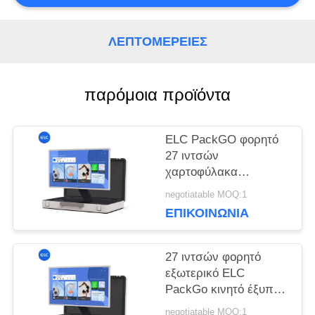
ΑΠΌΣΠΑΣΜΑ
ΛΕΠΤΟΜΈΡΕΙΕΣ
SITEMAP
παρόμοια προϊόντα
ΠΟΛΙΤΙΚΉ
ELC PackGO φορητό
ΜΥΣΤΙΚΌΤΗΤΑΣ
27 ιντσών
χαρτοφύλακα
σχεδιασμός οθόνη
negotiatable MOQ:1
αφής Android σύστημα
ΕΠΙΚΟΙΝΩΝΙΑ
Smart TV οθόνη για
κάμπινγκ
27 ιντσών φορητό
εξωτερικό ELC
PackGo κινητό έξυπνο
τηλεοπτικό παίχτη
negotiatable MOQ:1