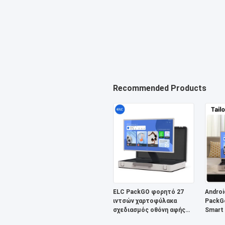
Recommended Products
ELC PackGO φορητό 27
Androi
ιντσών χαρτοφύλακα
PackGo
σχεδιασμός οθόνη αφής
Smart 
Android σύστημα Smart TV
αφής 