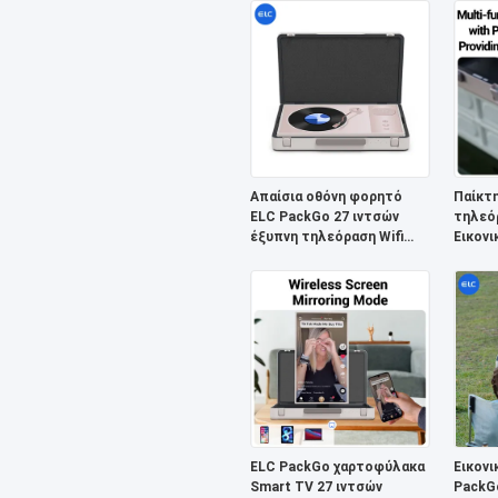
οθόνη για κάμπινγκ
Απαίσια οθόνη φορητό
Παίκτ
ELC PackGo 27 ιντσών
τηλεό
έξυπνη τηλεόραση Wifi
Εικονι
εξωτερική ζωντανή
ζωντα
τηλεόραση χαρτοφύλακα
τηλεόρ
εξωτε
ELC PackGo χαρτοφύλακα
Εικονι
Smart TV 27 ιντσών
PackGo