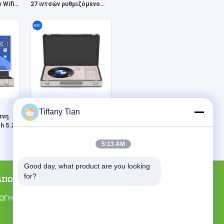
 Wifi
27 ιντσών ρυθμιζόμενο
φορητό tablet Samrt Tv
ό
Android 27 ιντσών ELC
Tiffany Tian
πνη
Packgo χαρτοφύλακα
h 5.2
φορητό Smart TV Android
Tablet
5:13 AM
Good day, what product are you looking 
for?
ΑΣΊΩΝ
ΕΠΑΦΉ
Shenzhen Electron Technology Co., Ltd.
ΩΓΉΣ
Οικοδόμηση 2, βιομηχανική ζώνη
Yingfeng, Κοινότητα Tantou, οδός