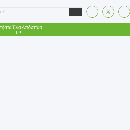
τήστε Ένα Απόσπασ
Μα