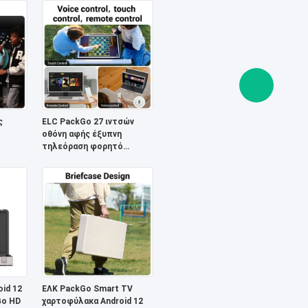
τηλεοπτική οθόνη αφής
ς
ELC PackGo 27 ιντσών
οθόνη αφής έξυπνη
τηλεόραση φορητό
χαρτοφύλακα έξυπνη
τηλεόραση τάμπλετ
εξωτερικό
oid 12
ΕΛΚ PackGo Smart TV
Go HD
χαρτοφύλακα Android 12