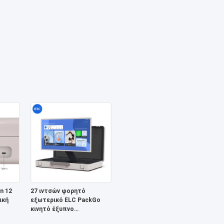
n 12
27 ιντσών φορητό
ική
εξωτερικό ELC PackGo
κινητό έξυπνο
όραση
τηλεοπτικό παίχτη