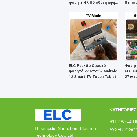
φορητή 4K HD οθόνη αφής
Remot
Smart TV
τηλεόρ
ELC PackGo Οικιακό
Φορητ
φορητό 27 ιντσών Android
ELC P
12 Smart TV Touch Tablet
27 ιντ
τηλεό
ΚΑΤΗΓΟΡΊΕΣ
ΨΗΦΙΑΚΈΣ Π
Η εταιρεία Shenzhen Electron
ΛΎΣΕΙΣ ΟΘΌ
Technology Co., Ltd.