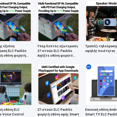
τηλεχειριστή
ης έξυπνη
Υπερ λεπτός εξωτερικός
Τραπέζι τηλεόραση
ραση ELC PackGo
27 ιντσών ELC PackGo
υψηλής ποιότητας
κή οθόνη φορητή
Αγγίξτε οθόνη φορητό
νή έξυπνη
βιντεοπαίκτη έξυπνη
αση για οικιακή
τηλεόραση
ρική χρήση
κή οθόνη ELC
27 ιντσών ELC PackGo
Εικονική οθόνη Andr
 Voice Control
φορητή οθόνη αφής Smart
Smart TV ELC Pack