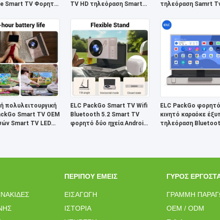
e Smart TV Φορητή
TV HD τηλεόραση Smart
τηλεόραση Samrt Tv
αση HD Tablet
TV Μεγάλο Tablet
Tablet
ή πολυλειτουργική
ELC PackGo Smart TV Wifi
ELC PackGo φορητ
ackGo Smart TV OEM
Bluetooth 5.2 Smart TV
κινητό καραόκε έξυ
σών Smart TV LED
φορητό δύο ηχεία Android
τηλεόραση Bluetoot
ραση
Tablet
Wifi Tablet
ΠΕΡΊΠΟΥ ΕΜΕΊΣ
ΓΎΡΟΣ ΕΡΓΟΣΤ
ΙΝΑΚΊΔΕΣ
ΕΙΣΑΓΩΓΉ
ΓΡΑΜΜΉ ΠΑΡΑΓ
ΝΗΣ
ΙΣΤΟΡΊΑ
OEM / ODM