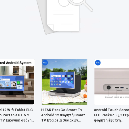
d 12 Wifi Tablet ELC
Η ΕΛΚ PackGo Smart Tv
Android Touch Scree
 Portable BT 5.2
Android 12 Φορητή Smart
ELC PackGo Εξωτερ
TV Εικονική οθόνη
TV Εταιρεία Οικιακών
φορητή έξυπνη
HD τηλεόραση
Συσκευών
τηλεόραση HD τηλε