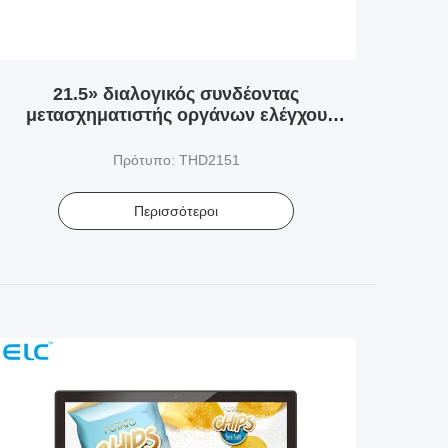
21.5» διαλογικός συνδέοντας
μετασχηματιστής οργάνων ελέγχου
οθόνης αφής
Πρότυπο: THD2151
Περισσότεροι