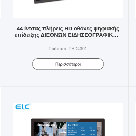
44 ίντσας πλήρεις HD οθόνες ψηφιακής
επίδειξης ΔΙΕΘΝΏΝ ΕΙΔΗΣΕΟΓΡΑΦΙΚΏΝ
ΠΡΑΚΤΟΡΕΊΩΝ διαλογικές για τη
συνεδρίαση των γραφείων
Πρότυπο: THD4301
Περισσότεροι