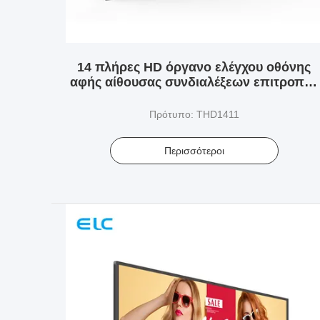
14 πλήρες HD όργανο ελέγχου οθόνης
αφής αίθουσας συνδιαλέξεων επιτροπής
ίντσας με Backlight των οδηγήσεων
Πρότυπο: THD1411
Περισσότεροι