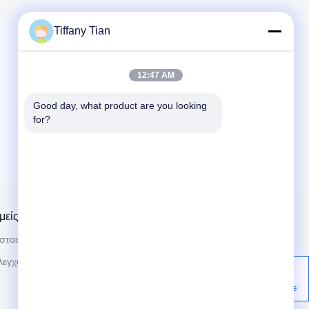
Tiffany Tian
12:47 AM
Good day, what product are you looking 
for?
μείς
Μας ελάτε σε επαφή με
οστασίων
Ειδήσεις
86-755-2916-1269
λεγχος
Περιπτώσεις
Οικοδόμηση 2, βιομηχανική ζώνη
Yingfeng, Κοινότητα Tantou, οδός
Πολιτική μυστικότητας
Songgang, Bao'an, Shenzhen,
Κίνα