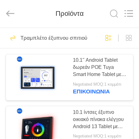
Electron
Technology
Co.,
Προϊόντα
Ltd..
All
Rights
Reserved.
ΣΠΊΤΙ
246
Τραμπλέτο έξυπνου σπιτιού
Ψηφιακές πινακίδες
ΠΡΟΪΌΝΤΑ
10.1'' Android Tablet
δωρεάν POE Tuya
ΠΕΡΊΠΟΥ
Smart Home Tablet με
ΕΜΕΊΣ
Zigbee Matter
Negotiated MOQ:1 κομμάτι
ΕΠΙΚΟΙΝΩΝΙΑ
28
ΓΎΡΟΣ
Λύσεις οθόνης
ΕΡΓΟΣΤΑΣΊΩΝ
10.1 ίντσες έξυπνο
οικιακό πίνακα ελέγχου
εστιατορίων
Android 13 Tablet με
ΠΟΙΟΤΙΚΌΣ
Zigbee Matter
Negotiated MOQ:1 κομμάτι