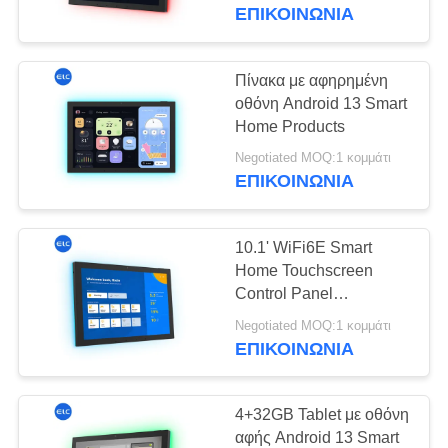
ΈΛΕΓΧΟΣ
ΕΠΙΚΟΙΝΩΝΙΑ
ΜΑΣ
Πίνακα με αφηρημένη
16
ΕΛΆΤΕ
οθόνη Android 13 Smart
Η έξυπνη
Home Products
ΣΕ
τηλεόραση
Negotiated MOQ:1 κομμάτι
ΕΠΑΦΉ
ΕΠΙΚΟΙΝΩΝΙΑ
ΜΕ
10.1' WiFi6E Smart
ΖΗΤΉΣΤΕ
Home Touchscreen
ΈΝΑ
Control Panel
85
Προαιρετική κάμερα
ΑΠΌΣΠΑΣΜΑ
Negotiated MOQ:1 κομμάτι
Σημειώσεις οθόνης
NFC 5M/P με LED Light
ΕΠΙΚΟΙΝΩΝΙΑ
Bar
αφής
SITEMAP
4+32GB Tablet με οθόνη
αφής Android 13 Smart