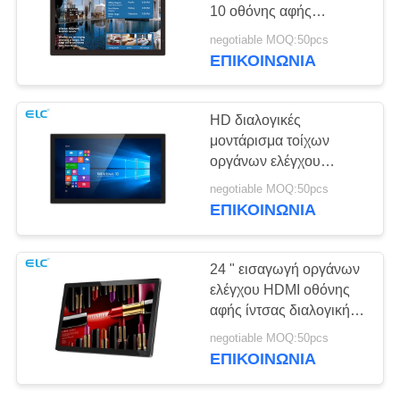
ΠΟΛΙΤΙΚΉ
10 οθόνης αφής
ΜΥΣΤΙΚΌΤΗΤΑΣ
διαφημίσεων χωρητική
negotiable MOQ:50pcs
αφή σημείου
ΕΠΙΚΟΙΝΩΝΙΑ
HD διαλογικές
μοντάρισμα τοίχων
οργάνων ελέγχου
οθόνης αφής
negotiable MOQ:50pcs
ενισχυτικές/επιτραπέζια
ΕΠΙΚΟΙΝΩΝΙΑ
στάση
24 " εισαγωγή οργάνων
ελέγχου HDMI οθόνης
αφής ίντσας διαλογική
για την εσωτερική
negotiable MOQ:50pcs
διαφήμιση
ΕΠΙΚΟΙΝΩΝΙΑ