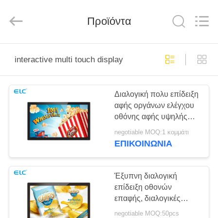
Electron
Technology
Co.,
Προϊόντα
Ltd..
All
Rights
Reserved.
ΣΠΊΤΙ
interactive multi touch display
ΠΡΟΪΌΝΤΑ
Διαλογική πολυ επίδειξη
αφής οργάνων ελέγχου
ΠΕΡΊΠΟΥ
οθόνης αφής υψηλής
ΕΜΕΊΣ
ανάλυσης HP
negotiable MOQ:1 κομμάτι
ΕΠΙΚΟΙΝΩΝΙΑ
ΓΎΡΟΣ
ΕΡΓΟΣΤΑΣΊΩΝ
Έξυπνη διαλογική
επίδειξη οθονών
επαφής, διαλογικές
ΠΟΙΟΤΙΚΌΣ
οθόνες για την
negotiable MOQ:50pcs