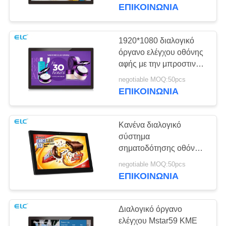
ΈΛΕΓΧΟΣ
επιχείρηση
ΕΠΙΚΟΙΝΩΝΙΑ
ΜΑΣ
1920*1080 διαλογικό
ΕΛΆΤΕ
όργανο ελέγχου οθόνης
αφής με την μπροστινή
ΣΕ
κάμερα 2MP
negotiable MOQ:50pcs
ΕΠΑΦΉ
προαιρετική
ΕΠΙΚΟΙΝΩΝΙΑ
ΜΕ
Κανένα διαλογικό
ΖΗΤΉΣΤΕ
σύστημα
ΈΝΑ
σηματοδότησης οθόνης
αφής OS Mstar 15,6
ΑΠΌΣΠΑΣΜΑ
negotiable MOQ:50pcs
ίντσα με την εισαγωγή
ΕΠΙΚΟΙΝΩΝΙΑ
HDMI
SITEMAP
Διαλογικό όργανο
ελέγχου Mstar59 ΚΜΕ