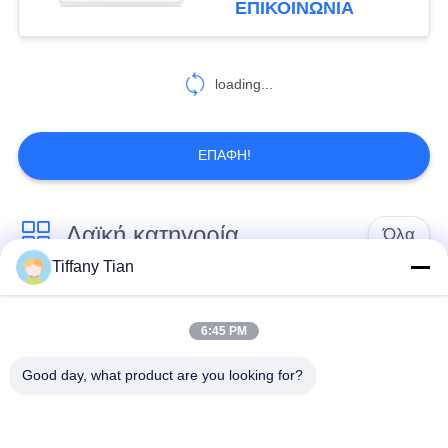
ΕΠΙΚΟΙΝΩΝΙΑ
συνεδριάσεων με τον
6
ελαφρύ φραγμό των
Τραμπλέτο έξυπνου
οδηγήσεων
loading...
σπιτιού
ΕΠΑΦΉ!
Λαϊκή κατηγορία
Όλα
Tiffany Tian
Λύσεις οθόνης
Ψηφιακές πινακίδες
εστιατορίων
6:45 PM
Good day, what product are you looking for?
Σημειώσεις οθόνης
Η έξυπνη τηλεόραση
αφής