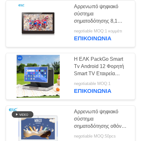
Αρρενωπό ψηφιακό
σύστημα
1
σηματοδότησης 8,1
Δύο οθόνες
σημείου εισόδου
negotiable MOQ:1 κομμάτι
χωρητική οθόνη αφής
ΕΠΙΚΟΙΝΩΝΙΑ
σήμανσης
11,6 ίντσας
Η ΕΛΚ PackGo Smart
Tv Android 12 Φορητή
Smart TV Εταιρεία
Οικιακών Συσκευών
20
negotiatable MOQ:1
ΕΠΙΚΟΙΝΩΝΙΑ
Ψηφιακά
ημερολόγια
Αρρενωπό ψηφιακό
σύστημα
σηματοδότησης οθόνης
αφής 8,1, ταμπλέτα
negotiable MOQ:50pcs
επίδειξης αιθουσών