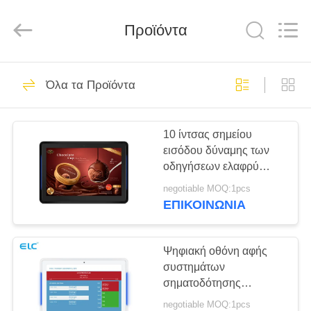
Electron
Technology
Co.,
Προϊόντα
Ltd..
All
Rights
Reserved.
ΣΠΊΤΙ
246
Όλα τα Προϊόντα
Ψηφιακές πινακίδες
ΠΡΟΪΌΝΤΑ
10 ίντσας σημείου
εισόδου δύναμης των
ΠΕΡΊΠΟΥ
οδηγήσεων ελαφρύ
ΕΜΕΊΣ
σύστημα
negotiable MOQ:1pcs
σηματοδότησης
ΕΠΙΚΟΙΝΩΝΙΑ
αιθουσών
28
ΓΎΡΟΣ
συνεδριάσεων των
Λύσεις οθόνης
ΕΡΓΟΣΤΑΣΊΩΝ
ταμπλετών φραγμών
Ψηφιακή οθόνη αφής
αρρενωπό
συστημάτων
εστιατορίων
σηματοδότησης
ΠΟΙΟΤΙΚΌΣ
αιθουσών
negotiable MOQ:1pcs