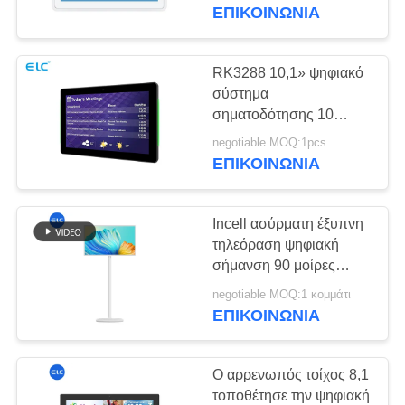
ΈΛΕΓΧΟΣ
συνεδριάσεων της 10,1
ΕΠΙΚΟΙΝΩΝΙΑ
ίντσας με τον ελαφρύ
φραγμό των οδηγήσεων
ΜΑΣ
RK3288 10,1» ψηφιακό
16
ΕΛΆΤΕ
σύστημα
Η έξυπνη
σηματοδότησης 10
ΣΕ
αιθουσών
τηλεόραση
negotiable MOQ:1pcs
ΕΠΑΦΉ
συνεδριάσεων χωρητική
ΕΠΙΚΟΙΝΩΝΙΑ
αφή σημείων
ΜΕ
Incell ασύρματη έξυπνη
ΖΗΤΉΣΤΕ
τηλεόραση ψηφιακή
ΈΝΑ
σήμανση 90 μοίρες
85
ρυθμιζόμενη με
ΑΠΌΣΠΑΣΜΑ
negotiable MOQ:1 κομμάτι
Σημειώσεις οθόνης
13,56MHz NFC
ΕΠΙΚΟΙΝΩΝΙΑ
αφής
SITEMAP
Ο αρρενωπός τοίχος 8,1
τοποθέτησε την ψηφιακή