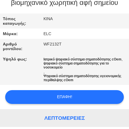
ΈΛΕΓΧΟΣ
βιομηχανικό χωρητική αφή σημείου
ΜΑΣ
Τόπος
ΚΙΝΑ
καταγωγής:
ΕΛΆΤΕ
Μάρκα:
ELC
ΣΕ
Αριθμό
WF2132T
ΕΠΑΦΉ
μοντέλου:
ΜΕ
Υψηλό φως:
,
Ιατρικό ψηφιακό σύστημα σηματοδότησης cOem
ψηφιακό σύστημα σηματοδότησης για το
νοσοκομείο
,
ΖΗΤΉΣΤΕ
Ψηφιακό σύστημα σηματοδότησης υγειονομικής
περίθαλψης cOem
ΈΝΑ
ΑΠΌΣΠΑΣΜΑ
ΕΠΑΦΉ!
SITEMAP
ΛΕΠΤΟΜΈΡΕΙΕΣ