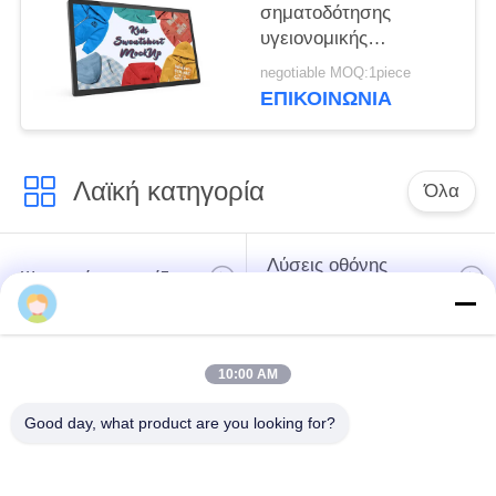
σηματοδότησης
υγειονομικής
περίθαλψης 21,5
negotiable MOQ:1piece
ίντσας όλα σε έναν
ΕΠΙΚΟΙΝΩΝΙΑ
τοίχο τοποθετεί την
οθόνη αφής
Λαϊκή κατηγορία
Όλα
Λύσεις οθόνης
Ψηφιακές πινακίδες
εστιατορίων
Σημειώσεις οθόνης
Η έξυπνη τηλεόραση
10:00 AM
αφής
Good day, what product are you looking for?
Φωτισμός
Περιγράμματος για
Ιατρικό Tablet PC