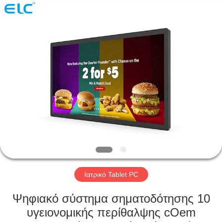
Electron
Technology
Co.,
Ltd..
All
Rights
Reserved.
ΣΠΊΤΙ
ΠΡΟΪΌΝΤΑ
ΠΕΡΊΠΟΥ
ΕΜΕΊΣ
ΓΎΡΟΣ
ΕΡΓΟΣΤΑΣΊΩΝ
Ιατρικό Tablet PC
Ψηφιακό σύστημα σηματοδότησης 10
ΠΟΙΟΤΙΚΌΣ
υγειονομικής περίθαλψης cOem