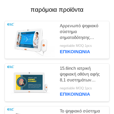
ΠΟΛΙΤΙΚΉ
παρόμοια προϊόντα
ΜΥΣΤΙΚΌΤΗΤΑΣ
Αρρενωπό ψηφιακό
σύστημα
σηματοδότησης
υγειονομικής
negotiable MOQ:1pcs
περίθαλψης 8,1
ΕΠΙΚΟΙΝΩΝΙΑ
10.1inch για την
ιατρική βιομηχανία
15.6inch ιατρική
ψηφιακή οθόνη αφής
8,1 συστημάτων
σηματοδότησης
negotiable MOQ:1pcs
αρρενωπή για το
ΕΠΙΚΟΙΝΩΝΙΑ
νοσοκομείο
Το ψηφιακό σύστημα