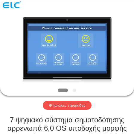
Electron
Technology
Co.,
Ltd..
All
Rights
Reserved.
ΣΠΊΤΙ
ΠΡΟΪΌΝΤΑ
ΠΕΡΊΠΟΥ
ΕΜΕΊΣ
ΓΎΡΟΣ
ΕΡΓΟΣΤΑΣΊΩΝ
Ψηφιακές πινακίδες
7 ψηφιακό σύστημα σηματοδότησης
ΠΟΙΟΤΙΚΌΣ
αρρενωπά 6,0 OS υποδοχής μορφής