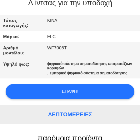
ΈΛΕΓΧΟΣ
Λ ίντσας για την υποδοχή
ΜΑΣ
Τόπος
ΚΙΝΑ
καταγωγής:
ΕΛΆΤΕ
Μάρκα:
ELC
ΣΕ
Αριθμό
WF7008T
ΕΠΑΦΉ
μοντέλου:
ΜΕ
Υψηλό φως:
ψηφιακό σύστημα σηματοδότησης επιτραπέζιων
κορυφών
,
εμπορικό ψηφιακό σύστημα σηματοδότησης
ΖΗΤΉΣΤΕ
ΈΝΑ
ΕΠΑΦΉ!
ΑΠΌΣΠΑΣΜΑ
ΛΕΠΤΟΜΈΡΕΙΕΣ
SITEMAP
παρόμοια προϊόντα