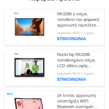
ΠΟΛΙΤΙΚΉ
ΜΥΣΤΙΚΌΤΗΤΑΣ
RK3288 ο τοίχος
τοποθετεί την ψηφιακή
αρρενωπή ταμπλέτα
υποστήριξης σημείου
negotiable MOQ:1 κομμάτι
εισόδου συστημάτων
ΕΠΙΚΟΙΝΩΝΙΑ
σηματοδότησης NFC
Rockchip RK3288
τοποθετημένη τοίχος
LCD οθόνη αφής
επιτροπής χωρητική
negotiable MOQ:1 κομμάτι
αρρενωπά 8,1
ΕΠΙΚΟΙΝΩΝΙΑ
24 ίντσας αρρενωπή
υποστήριξη WIFI
Bluetooth συστημάτων