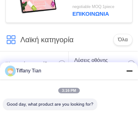
σηματοδότησης
negotiable MOQ:1piece
ταμπλετών ψηφιακή
ΕΠΙΚΟΙΝΩΝΙΑ
με την μπροστινή
κάμερα
Λαϊκή κατηγορία
Όλα
Λύσεις οθόνης
Ψηφιακές πινακίδες
εστιατορίων
Tiffany Tian
Σημειώσεις οθόνης
Η έξυπνη τηλεόραση
3:16 PM
αφής
Good day, what product are you looking for?
Φωτισμός
Περιγράμματος για
Ιατρικό Tablet PC
Tablets