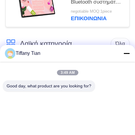
Bluetooth συστημάτων
σηματοδότησης
negotiable MOQ:1piece
ταμπλετών ψηφιακή
ΕΠΙΚΟΙΝΩΝΙΑ
με την μπροστινή
κάμερα
Λαϊκή κατηγορία
Όλα
Tiffany Tian
Λύσεις οθόνης
Ψηφιακές πινακίδες
εστιατορίων
3:49 AM
Good day, what product are you looking for?
Σημειώσεις οθόνης
Η έξυπνη τηλεόραση
αφής
Φωτισμός
Περιγράμματος για
Ιατρικό Tablet PC
Tablets