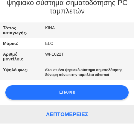
ΈΛΕΓΧΟΣ
ψηφιακό σύστημα σηματοδότησης PC
ταμπλετών
ΜΑΣ
Τόπος
ΚΙΝΑ
ΕΛΆΤΕ
καταγωγής:
ΣΕ
Μάρκα:
ELC
ΕΠΑΦΉ
Αριθμό
WF1022T
ΜΕ
μοντέλου:
Υψηλό φως:
,
όλοι σε ένα ψηφιακό σύστημα σηματοδότησης
δύναμη πάνω στην ταμπλέτα ethernet
ΖΗΤΉΣΤΕ
ΈΝΑ
ΕΠΑΦΉ!
ΑΠΌΣΠΑΣΜΑ
ΛΕΠΤΟΜΈΡΕΙΕΣ
SITEMAP