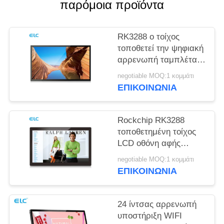
ΠΟΛΙΤΙΚΉ
παρόμοια προϊόντα
ΜΥΣΤΙΚΌΤΗΤΑΣ
RK3288 ο τοίχος
τοποθετεί την ψηφιακή
αρρενωπή ταμπλέτα
υποστήριξης σημείου
negotiable MOQ:1 κομμάτι
εισόδου συστημάτων
ΕΠΙΚΟΙΝΩΝΙΑ
σηματοδότησης NFC
Rockchip RK3288
τοποθετημένη τοίχος
LCD οθόνη αφής
επιτροπής χωρητική
negotiable MOQ:1 κομμάτι
αρρενωπά 8,1
ΕΠΙΚΟΙΝΩΝΙΑ
24 ίντσας αρρενωπή
υποστήριξη WIFI