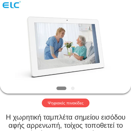
Electron
Technology
Co.,
Ltd..
All
Rights
Reserved.
ΣΠΊΤΙ
ΠΡΟΪΌΝΤΑ
ΠΕΡΊΠΟΥ
ΕΜΕΊΣ
ΓΎΡΟΣ
ΕΡΓΟΣΤΑΣΊΩΝ
Ψηφιακές πινακίδες
Η χωρητική ταμπλέτα σημείου εισόδου
ΠΟΙΟΤΙΚΌΣ
αφής αρρενωπή, τοίχος τοποθετεί το