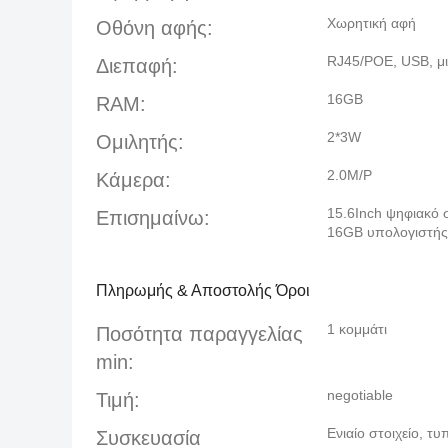
Χωρητική αφή
Οθόνη αφής:
RJ45/POE, USB, μι
Διεπαφή:
16GB
RAM:
2*3W
Ομιλητής:
2.0M/P
Κάμερα:
15.6Inch ψηφιακό
Επισημαίνω:
16GB υπολογιστής 
Πληρωμής & Αποστολής Όροι
1 κομμάτι
Ποσότητα παραγγελίας
min:
negotiable
Τιμή:
Ενιαίο στοιχείο, 
Συσκευασία