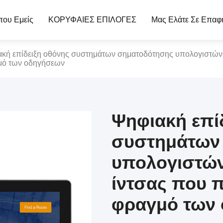
που Εμείς
ΚΟΡΥΦΑΙΕΣ ΕΠΙΛΟΓΕΣ
Μας Ελάτε Σε Επαφ
κή επίδειξη οθόνης συστημάτων σηματοδότησης υπολογιστών γ
μό των οδηγήσεων
Ψηφιακή επί
συστημάτων
υπολογιστών
ίντσας που π
φραγμό των