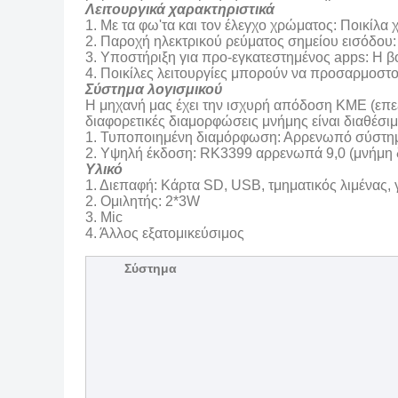
Λειτουργικά χαρακτηριστικά
1. Με τα φω'τα και τον έλεγχο χρώματος: Ποικίλ
2. Παροχή ηλεκτρικού ρεύματος σημείου εισόδου:
3. Υποστήριξη για προ-εγκατεστημένος apps: Η βο
4. Ποικίλες λειτουργίες μπορούν να προσαρμο
Σύστημα λογισμικού
Η μηχανή μας έχει την ισχυρή απόδοση ΚΜΕ (επε
διαφορετικές διαμορφώσεις μνήμης είναι διαθέσιμ
1. Τυποποιημένη διαμόρφωση: Αρρενωπό σύστημα 
2. Υψηλή έκδοση: RK3399 αρρενωπά 9,0 (μνήμη δι
Υλικό
1. Διεπαφή: Κάρτα SD, USB, τμηματικός λιμένας,
2. Ομιλητής: 2*3W
3. Mic
4. Άλλος εξατομικεύσιμος
Σύστημα