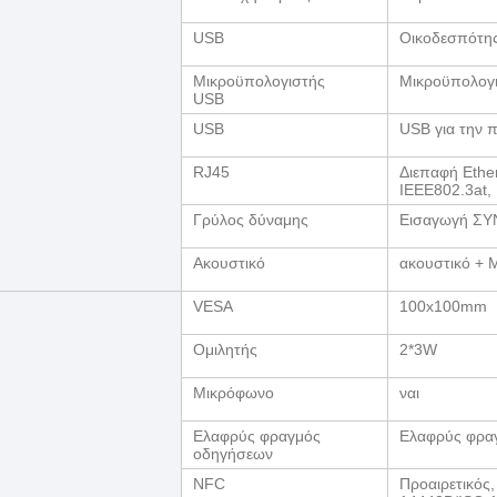
USB
Οικοδεσπότη
Μικροϋπολογιστής
Μικροϋπολογ
USB
USB
USB για την 
RJ45
Διεπαφή Ether
IEEE802.3at,
Γρύλος δύναμης
Εισαγωγή ΣΥ
Ακουστικό
ακουστικό + 
VESA
100x100mm
Ομιλητής
2*3W
Μικρόφωνο
ναι
Ελαφρύς φραγμός
Ελαφρύς φρα
οδηγήσεων
NFC
Προαιρετικός