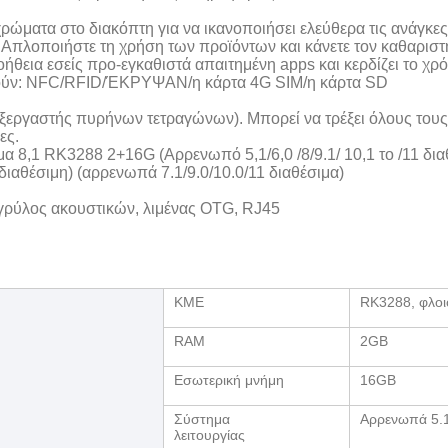
α χρώματα στο διακόπτη για να ικανοποιήσει ελεύθερα τις ανάγ
 Απλοποιήστε τη χρήση των προϊόντων και κάνετε τον καθαρισ
ήθεια εσείς προ-εγκαθιστά απαιτημένη apps και κερδίζει το χρ
στούν: NFC/RFID/ΈΚΡΥΨΑΝ/η κάρτα 4G SIM/η κάρτα SD
ξεργαστής πυρήνων τετραγώνων). Μπορεί να τρέξει όλους τους
ες.
8,1 RK3288 2+16G (Αρρενωπό 5,1/6,0 /8/9.1/ 10,1 το /11 δια
αθέσιμη) (αρρενωπά 7.1/9.0/10.0/11 διαθέσιμα)
 γρύλος ακουστικών, λιμένας OTG, RJ45
ΚΜΕ
RK3288, φλο
RAM
2GB
Εσωτερική μνήμη
16GB
Σύστημα
Αρρενωπά 5.1
λειτουργίας