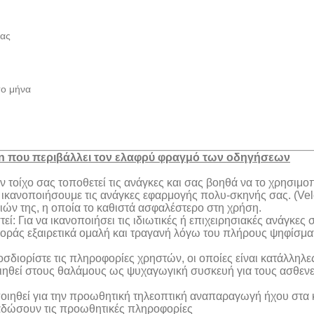
ίας
το μήνα
en που περιβάλλει τον ελαφρύ φραγμό των οδηγήσεων
τον τοίχο σας τοποθετεί τις ανάγκες και σας βοηθά να το χρησιμ
να ικανοποιήσουμε τις ανάγκες εφαρμογής πολυ-σκηνής σας. (Vel
ριών της, η οποία το καθιστά ασφαλέστερο στη χρήση.
: Για να ικανοποιήσει τις ιδιωτικές ή επιχειρησιακές ανάγκες 
φοράς εξαιρετικά ομαλή και τραγανή λόγω του πλήρους ψηφίσμ
ιορίστε τις πληροφορίες χρηστών, οι οποίες είναι κατάλληλες 
ιηθεί στους θαλάμους ως ψυχαγωγική συσκευή για τους ασθενείς
ποιηθεί για την προωθητική τηλεοπτική αναπαραγωγή ήχου στα 
ιαδώσουν τις προωθητικές πληροφορίες