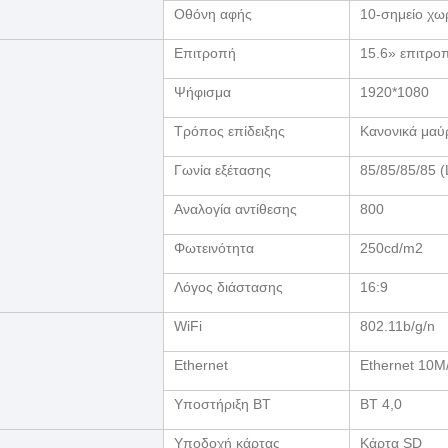
Οθόνη αφής
10-σημείο χω
Επιτροπή
15.6» επιτρο
Ψήφισμα
1920*1080
Τρόπος επίδειξης
Κανονικά μαύ
Γωνία εξέτασης
85/85/85/85 (
Αναλογία αντίθεσης
800
Φωτεινότητα
250cd/m2
Λόγος διάστασης
16:9
WiFi
802.11b/g/n
Ethernet
Ethernet 10
Υποστήριξη BT
BT 4,0
Υποδοχή κάρτας
Κάρτα SD