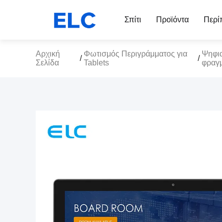
Σπίτι
Προϊόντα
Περί
Αρχική
Φωτισμός Περιγράμματος για
Ψηφια
/
/
Σελίδα
Tablets
φραγ