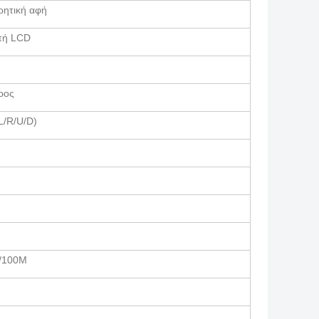
ρητική αφή
πή LCD
ρος
L/R/U/D)
M/100M