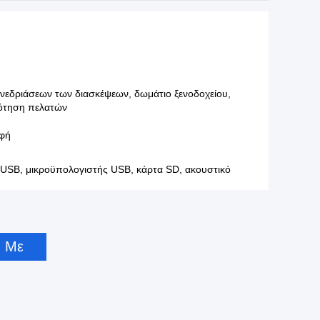
νεδριάσεων των διασκέψεων, δωμάτιο ξενοδοχείου,
ότηση πελατών
αφή
USB, μικροϋπολογιστής USB, κάρτα SD, ακουστικό
ή Με