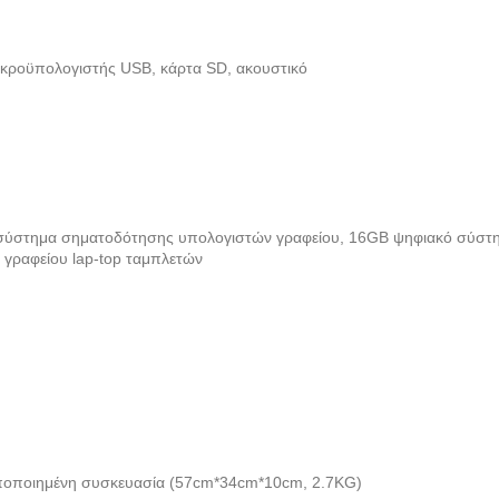
κροϋπολογιστής USB, κάρτα SD, ακουστικό
 σύστημα σηματοδότησης υπολογιστών γραφείου
,
16GB ψηφιακό σύστη
γραφείου lap-top ταμπλετών
τυποποιημένη συσκευασία (57cm*34cm*10cm, 2.7KG)