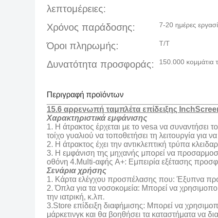
λεπτομέρειες:
7-20 ημέρες εργασ
Χρόνος παράδοσης:
T/T
Όροι πληρωμής:
150.000 κομμάτια 
Δυνατότητα προσφοράς:
Περιγραφή προϊόντων
15.6 αρρενωπή ταμπλέτα επίδειξης InchScre
Χαρακτηριστικά εμφάνισης
1. Η άτρακτος έρχεται με το vesa να συναντήσει 
τοίχο γυαλιού να τοποθετήσει τη λειτουργία για 
2. Η άτρακτος έχει την αντικλεπτική τρύπα κλειδα
3. Η εμφάνιση της μηχανής μπορεί να προσαρμοστεί
οθόνη 4.Multi-αφής A+: Εμπειρία εξέτασης προσ
Σενάρια χρήσης
1. Κάρτα ελέγχου προσπέλασης που: Έξυπνα προσδ
2. Όπλα για τα νοσοκομεία: Μπορεί να χρησιμοπο
την ιατρική, κ.λπ.
3.Store επίδειξη διαφήμισης: Μπορεί να χρησιμο
μάρκετινγκ και θα βοηθήσει τα καταστήματα να δ