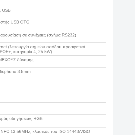
ς USB
ιστής USB OTG
παρουσίαση σε συνέχειες (σχήμα RS232)
net (λειτουργία σημείου εισόδου προαιρετικά
 POE+, κατηγορία 4, 25.5W)
ΝΕΧΟΥΣ δύναμης
Micphone 3.5mm
γμός οδηγήσεων, RGB
, NFC 13.56MHz, κλασικός του ISO 14443A/ISO