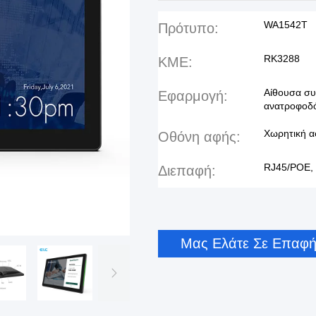
WA1542T
Πρότυπο:
RK3288
ΚΜΕ:
Αίθουσα συ
Εφαρμογή:
ανατροφοδ
Χωρητική 
Οθόνη αφής:
RJ45/POE, 
Διεπαφή:
Μας Ελάτε Σε Επαφ