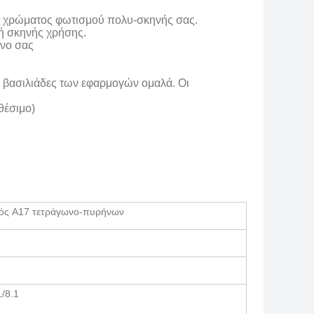
κες χρώματος φωτισμού πολυ-σκηνής σας.
τή σκηνής χρήσης.
όνο σας
 βασιλιάδες των εφαρμογών ομαλά. Οι
θέσιμο)
ιός A17 τετράγωνο-πυρήνων
/8.1