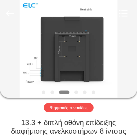
Electron
Technology
Co.,
Ltd..
All
Rights
Reserved.
ΣΠΊΤΙ
ΠΡΟΪΌΝΤΑ
ΠΕΡΊΠΟΥ
ΕΜΕΊΣ
ΓΎΡΟΣ
ΕΡΓΟΣΤΑΣΊΩΝ
Ψηφιακές πινακίδες
13.3 + διπλή οθόνη επίδειξης
ΠΟΙΟΤΙΚΌΣ
διαφήμισης ανελκυστήρων 8 ίντσας