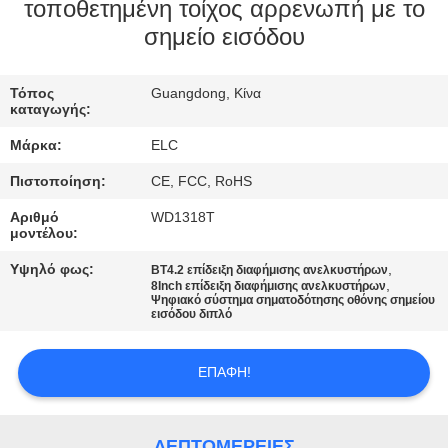
ΈΛΕΓΧΟΣ
τοποθετημένη τοίχος αρρενωπή με το
σημείο εισόδου
ΜΑΣ
Τόπος
Guangdong, Κίνα
ΕΛΆΤΕ
καταγωγής:
ΣΕ
Μάρκα:
ELC
ΕΠΑΦΉ
Πιστοποίηση:
CE, FCC, RoHS
ΜΕ
Αριθμό
WD1318T
μοντέλου:
ΖΗΤΉΣΤΕ
Υψηλό φως:
,
BT4.2 επίδειξη διαφήμισης ανελκυστήρων
,
8Inch επίδειξη διαφήμισης ανελκυστήρων
ΈΝΑ
Ψηφιακό σύστημα σηματοδότησης οθόνης σημείου
εισόδου διπλό
ΑΠΌΣΠΑΣΜΑ
ΕΠΑΦΉ!
SITEMAP
ΛΕΠΤΟΜΈΡΕΙΕΣ