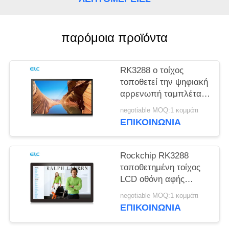
ΠΟΛΙΤΙΚΉ
ΜΥΣΤΙΚΌΤΗΤΑΣ
παρόμοια προϊόντα
RK3288 ο τοίχος
τοποθετεί την ψηφιακή
αρρενωπή ταμπλέτα
υποστήριξης σημείου
negotiable MOQ:1 κομμάτι
εισόδου συστημάτων
ΕΠΙΚΟΙΝΩΝΙΑ
σηματοδότησης NFC
Rockchip RK3288
τοποθετημένη τοίχος
LCD οθόνη αφής
επιτροπής χωρητική
negotiable MOQ:1 κομμάτι
αρρενωπά 8,1
ΕΠΙΚΟΙΝΩΝΙΑ