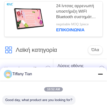
24 ίντσας αρρενωπή
υποστήριξη WIFI
Bluetooth συστημάτων
σηματοδότησης
negotiable MOQ:1piece
ταμπλετών ψηφιακή
ΕΠΙΚΟΙΝΩΝΙΑ
με την μπροστινή
κάμερα
Λαϊκή κατηγορία
Όλα
Λύσεις οθόνης
Ψηφιακές πινακίδες
εστιατορίων
Tiffany Tian
Σημειώσεις οθόνης
Η έξυπνη τηλεόραση
10:52 AM
αφής
Good day, what product are you looking for?
Φωτισμός