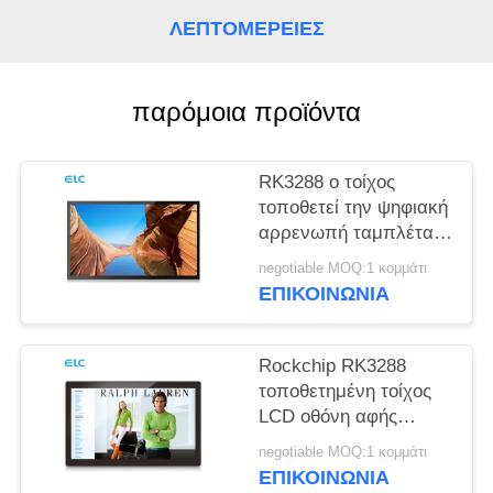
ΠΟΛΙΤΙΚΉ
ΛΕΠΤΟΜΈΡΕΙΕΣ
ΜΥΣΤΙΚΌΤΗΤΑΣ
παρόμοια προϊόντα
RK3288 ο τοίχος
τοποθετεί την ψηφιακή
αρρενωπή ταμπλέτα
υποστήριξης σημείου
negotiable MOQ:1 κομμάτι
εισόδου συστημάτων
ΕΠΙΚΟΙΝΩΝΙΑ
σηματοδότησης NFC
Rockchip RK3288
τοποθετημένη τοίχος
LCD οθόνη αφής
επιτροπής χωρητική
negotiable MOQ:1 κομμάτι
αρρενωπά 8,1
ΕΠΙΚΟΙΝΩΝΙΑ