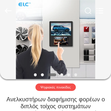
Electron
Technology
Co.,
Ltd..
All
Rights
Reserved.
ΣΠΊΤΙ
ΠΡΟΪΌΝΤΑ
ΠΕΡΊΠΟΥ
ΕΜΕΊΣ
ΓΎΡΟΣ
ΕΡΓΟΣΤΑΣΊΩΝ
Ψηφιακές πινακίδες
Ανελκυστήρων διαφήμισης φορέων ο
ΠΟΙΟΤΙΚΌΣ
διπλός τοίχος συστημάτων