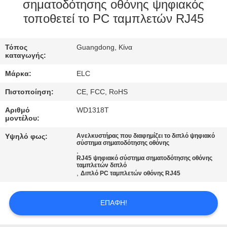
ΈΛΕΓΧΟΣ
σηματοδότησης οθόνης ψηφιακός
τοποθετεί το PC ταμπλετών RJ45
ΜΑΣ
Τόπος
Guangdong, Κίνα
ΕΛΆΤΕ
καταγωγής:
ΣΕ
Μάρκα:
ELC
ΕΠΑΦΉ
Πιστοποίηση:
CE, FCC, RoHS
ΜΕ
Αριθμό
WD1318T
μοντέλου:
ΖΗΤΉΣΤΕ
Υψηλό φως:
Ανελκυστήρας που διαφημίζει το διπλό ψηφιακό
σύστημα σηματοδότησης οθόνης
ΈΝΑ
,
RJ45 ψηφιακό σύστημα σηματοδότησης οθόνης
ΑΠΌΣΠΑΣΜΑ
ταμπλετών διπλό
,
Διπλό PC ταμπλετών οθόνης RJ45
SITEMAP
ΕΠΑΦΉ!