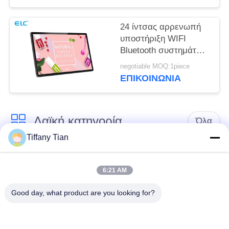
24 ίντσας αρρενωπή
υποστήριξη WIFI
Bluetooth συστημάτων
σηματοδότησης
negotiable MOQ:1piece
ταμπλετών ψηφιακή
ΕΠΙΚΟΙΝΩΝΙΑ
με την μπροστινή
κάμερα
Λαϊκή κατηγορία
Όλα
Tiffany Tian
Λύσεις οθόνης
Ψηφιακές πινακίδες
εστιατορίων
6:21 AM
Good day, what product are you looking for?
Σημειώσεις οθόνης
Η έξυπνη τηλεόραση
αφής