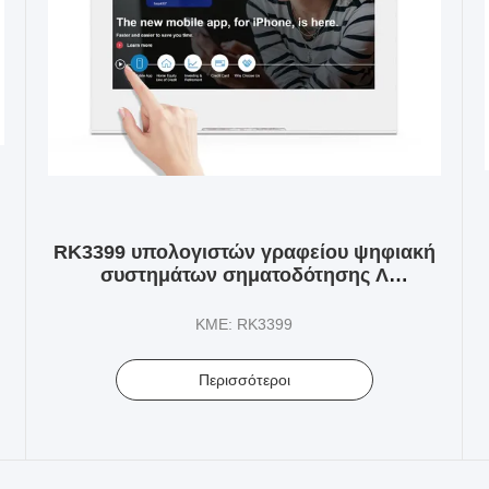
RK3399 υπολογιστών γραφείου ψηφιακή
συστημάτων σηματοδότησης Λ
αρρενωπή 10,1 ίντσα ταμπλετών
μορφής???????????
ΚΜΕ: RK3399
Περισσότεροι