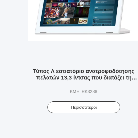
Τύπος Λ εστιατόριο ανατροφοδότησης
πελατών 13,3 ίντσας που διατάζει τη
κάμερα ταμπλετών RJ45 NFC
ΚΜΕ: RK3288
Περισσότεροι