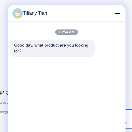
Tiffany Tian
10:54 AM
Good day, what product are you looking 
for?
μείς
Μας ελάτε σε επαφή με
οστασίων
Ειδήσεις
86-755-2916-1269
λεγχος
Περιπτώσεις
Οικοδόμηση 2, βιομηχανική ζώνη
Yingfeng, Κοινότητα Tantou, οδός
Πολιτική μυστικότητας
Songgang, Bao'an, Shenzhen,
Κίνα