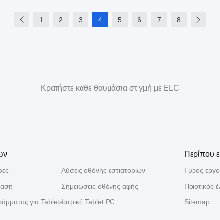
1
2
3
4
5
6
7
8
Κρατήστε κάθε θαυμάσια στιγμή με ELC
ων
Περίπου ε
δες
Λύσεις οθόνης εστιατορίων
Γύρος εργ
ραση
Σημειώσεις οθόνης αφής
Ποιοτικός έ
άμματος για Tablets
Ιατρικό Tablet PC
Sitemap