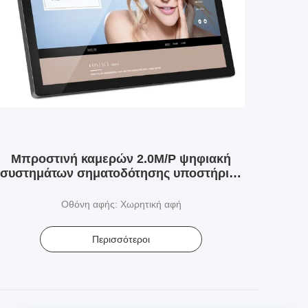
Μπροστινή καμερών 2.0M/P ψηφιακή
συστημάτων σηματοδότησης υποστήριξη
WIFI επίδειξης ταμπλετών LCD εσωτερική
24 ίντσα
Οθόνη αφής: Χωρητική αφή
Περισσότεροι