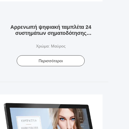
Αρρενωπή ψηφιακή ταμπλέτα 24
συστημάτων σηματοδότησης
υποστήριξης WIFI εσωτερική επίδειξη
ίντσας LCD
Χρώμα: Μαύρος
Περισσότεροι