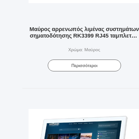
Μαύρος αρρενωπός λιμένας συστημάτων
σηματοδότησης RK3399 RJ45 ταμπλετών
ψηφιακός για την τράπεζα/την
υπεραγορά/τον αερολιμένα
Χρώμα: Μαύρος
Περισσότεροι