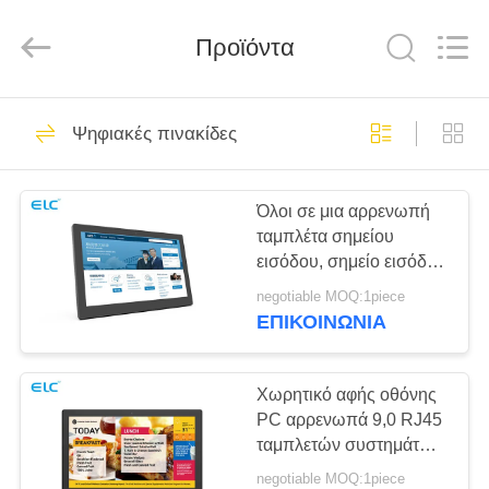
Electron
Technology
Co.,
Προϊόντα
Ltd..
All
Rights
Reserved.
ΣΠΊΤΙ
246
Ψηφιακές πινακίδες
Ψηφιακές πινακίδες
ΠΡΟΪΌΝΤΑ
Όλοι σε μια αρρενωπή
ταμπλέτα σημείου
ΠΕΡΊΠΟΥ
εισόδου, σημείο εισόδου
ΕΜΕΊΣ
τροφοδότησαν την
negotiable MOQ:1piece
αρρενωπή οθόνη αφής
ΕΠΙΚΟΙΝΩΝΙΑ
ταμπλετών
28
ΓΎΡΟΣ
Λύσεις οθόνης
ΕΡΓΟΣΤΑΣΊΩΝ
Χωρητικό αφής οθόνης
PC αρρενωπά 9,0 RJ45
εστιατορίων
ταμπλετών συστημάτων
ΠΟΙΟΤΙΚΌΣ
σηματοδότησης σημείου
negotiable MOQ:1piece