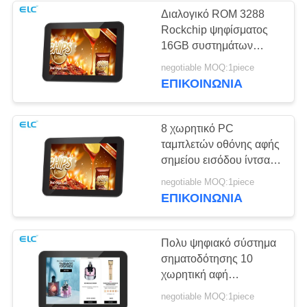
Διαλογικό ROM 3288
Rockchip ψηφίσματος
1
16GB συστημάτων
Δύο οθόνες
σηματοδότησης
negotiable MOQ:1piece
1280*800 σημείου
ΕΠΙΚΟΙΝΩΝΙΑ
σήμανσης
εισόδου ψηφιακό
8 χωρητικό PC
ταμπλετών οθόνης αφής
σημείου εισόδου ίντσας
με το ψηφιακό σύστημα
20
negotiable MOQ:1piece
σηματοδότησης τρυπών
ΕΠΙΚΟΙΝΩΝΙΑ
Ψηφιακά
Vesa
ημερολόγια
Πολυ ψηφιακό σύστημα
σηματοδότησης 10
χωρητική αφή
αρρενωπά 8,1
negotiable MOQ:1piece
γλωσσικού σημείου