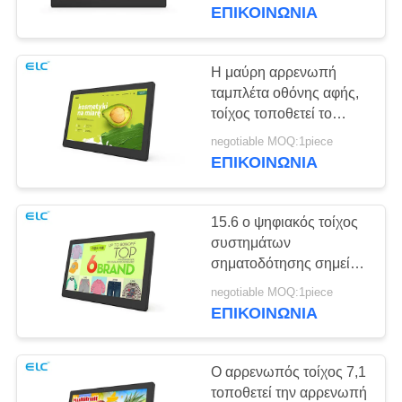
ΈΛΕΓΧΟΣ
εισόδου ψηφιακό
ΕΠΙΚΟΙΝΩΝΙΑ
ΜΑΣ
Η μαύρη αρρενωπή
16
ΕΛΆΤΕ
ταμπλέτα οθόνης αφής,
Η έξυπνη
τοίχος τοποθετεί το
ΣΕ
ψηφιακό σύστημα
τηλεόραση
negotiable MOQ:1piece
ΕΠΑΦΉ
σηματοδότησης PC
ΕΠΙΚΟΙΝΩΝΙΑ
ταμπλετών
ΜΕ
15.6 ο ψηφιακός τοίχος
ΖΗΤΉΣΤΕ
συστημάτων
ΈΝΑ
σηματοδότησης σημείου
85
εισόδου τοποθετεί όλοι
ΑΠΌΣΠΑΣΜΑ
negotiable MOQ:1piece
Σημειώσεις οθόνης
σε μια γλώσσα
ΕΠΙΚΟΙΝΩΝΙΑ
Bluetooth 4.0Multi
αφής
SITEMAP
Ο αρρενωπός τοίχος 7,1
τοποθετεί την αρρενωπή