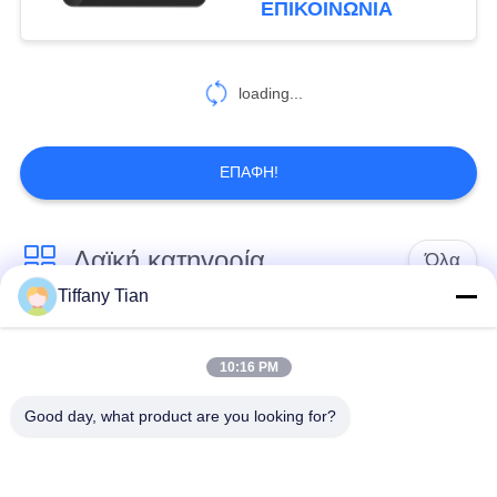
ΕΠΙΚΟΙΝΩΝΙΑ
εισόδου σημείου
6
Τραμπλέτο έξυπνου
loading...
σπιτιού
ΕΠΑΦΉ!
Λαϊκή κατηγορία
Όλα
Tiffany Tian
Λύσεις οθόνης
Ψηφιακές πινακίδες
εστιατορίων
10:16 PM
Good day, what product are you looking for?
Σημειώσεις οθόνης
Η έξυπνη τηλεόραση
αφής